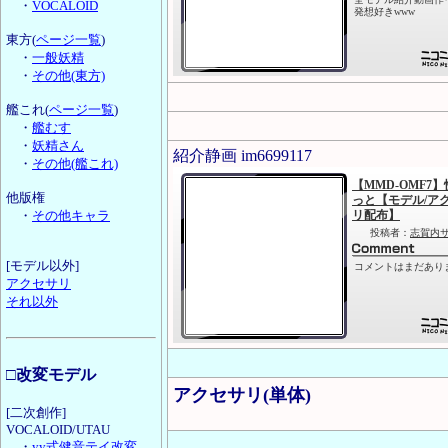
・
VOCALOID
東方(
ページ一覧
)
・
一般妖精
・
その他(東方)
艦これ(
ページ一覧
)
・
艦むす
・
妖精さん
紹介静画 im6699117
・
その他(艦これ)
他版権
・
その他キャラ
[モデル以外]
アクセサリ
それ以外
□改変モデル
アクセサリ(単体)
[二次創作]
VOCALOID/UTAU
・
yy式健音テイ改変