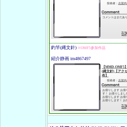
釣竿(縄文針)
※OMF5参加作品
紹介静画 im4867497