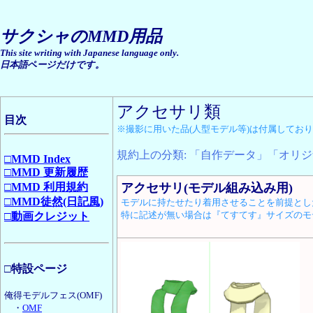
サクシャのMMD用品
This site writing with Japanese language only.
日本語ページだけです。
アクセサリ類
目次
※撮影に用いた品(人型モデル等)は付属してお
規約上の分類: 「自作データ」「オリ
□MMD Index
□MMD 更新履歴
□MMD 利用規約
アクセサリ(モデル組み込み用)
□MMD徒然(日記風)
モデルに持たせたり着用させることを前提とし
特に記述が無い場合は『てすてす』サイズのモ
□動画クレジット
□特設ページ
俺得モデルフェス(OMF)
・
OMF