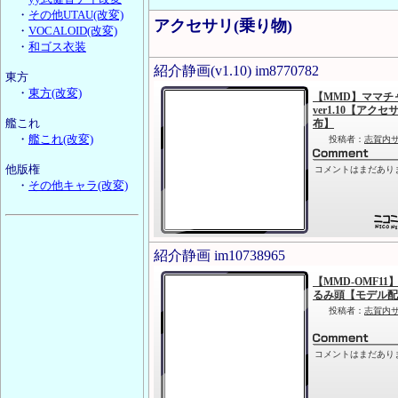
・
その他UTAU(改変)
アクセサリ(乗り物)
・
VOCALOID(改変)
・
和ゴス衣装
紹介静画(v1.10) im8770782
東方
・
東方(改変)
艦これ
・
艦これ(改変)
他版権
・
その他キャラ(改変)
紹介静画 im10738965