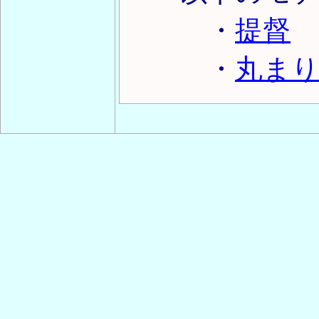
・
提督
・
丸ま