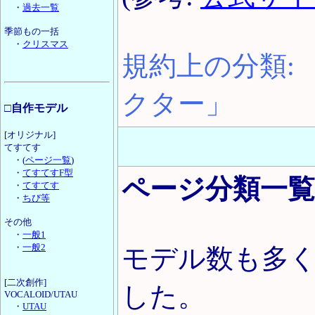
・
過去一覧
季節もの一括
・
クリスマス
規約上の分類:
クター」
□自作モデル
[オリジナル]
てすてす
・(
ページ一覧
)
・
てすてすF型
ページ分類一覧
・
てすてす
・
ちび等
その他
・
一般1
・
一般2
モデル数も多
[二次創作]
した。
VOCALOID/UTAU
・
UTAU