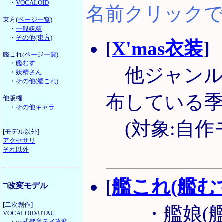
・
VOCALOID
名前クリック
東方(
ページ一覧
)
・
一般妖精
・
その他(東方)
[
X'mas衣装
]
艦これ(
ページ一覧
)
・
艦むす
他ジャンル
・
妖精さん
・
その他(艦これ)
布している
他版権
・
その他キャラ
(対象:自作
[モデル以外]
アクセサリ
それ以外
[
艦これ(艦む
□改変モデル
[二次創作]
・艦娘(艦
VOCALOID/UTAU
・
yy式健音テイ改変