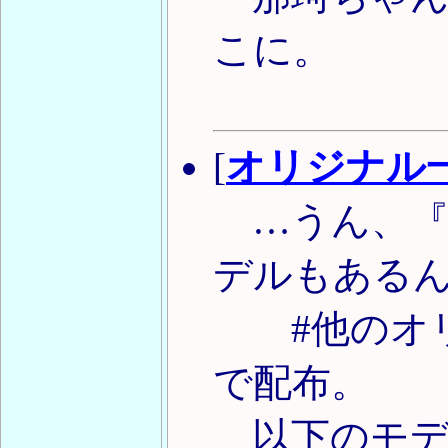
こに。
[
オリジナル
…うん、『
デルもある
#他のオリ
で配布。
以下のモデ