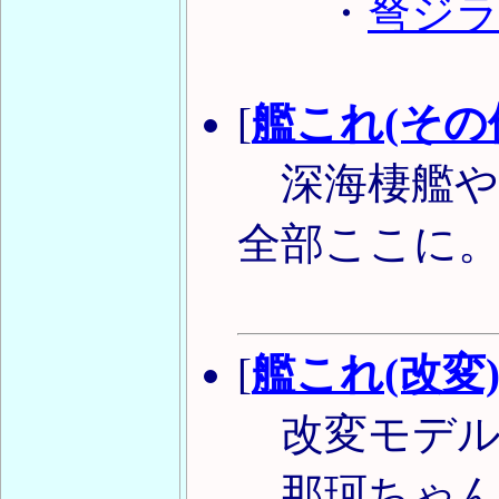
・
弩ジ
[
艦これ(その
深海棲艦や
全部ここに
[
艦これ(改変
改変モデル
那珂ちゃん(