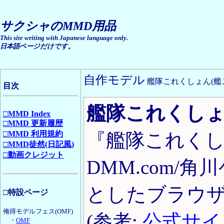
サクシャのMMD用品
This site writing with Japanese language only.
日本語ページだけです。
自作モデル
艦隊これくしょん(艦
目次
艦隊これくしょ
□MMD Index
□MMD 更新履歴
□MMD 利用規約
『艦隊これくしょ
□MMD徒然(日記風)
□動画クレジット
DMM.com/
としたブラウ
□特設ページ
俺得モデルフェス(OMF)
(参考:
公式サイ
・
OMF