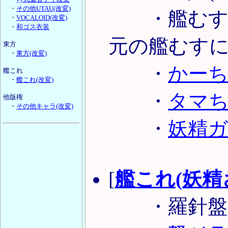
・
その他UTAU(改変)
・艦むすの
・
VOCALOID(改変)
・
和ゴス衣装
元の艦むすに
東方
・
東方(改変)
・
かー
艦これ
・
艦これ(改変)
・
タマち
他版権
・
その他キャラ(改変)
・
妖精
[
艦これ(妖精
・羅針盤娘