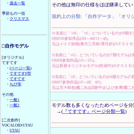
・
過去一覧
その他は無印の仕様をほぼ継承してい
季節もの一括
規約上の分類: 「自作データ」「オリ
・
クリスマス
※名前に「○H」「○I」とついているのが9期モデ
OMF10参加作品(3H～4H/1I～4I)。
元はメイド妖精(東方三月精/儚月抄)のテスト
□自作モデル
※名前に「○G」とついているのが7期モデル(2名
[オリジナル]
OMF8参加作品(1G～2G)。
てすてす
元は新規オリジナルモデル[作成中]のテストモ
・(
ページ一覧
)
・
てすてすF型
※名前に「○F」とついているのが6期モデル(7名
・
てすてす
OMF7参加作品(1F～6F、8F)。
・
ちび等
元は五十鈴改(艦これ)[試験中]および多摩(艦こ
その他
・
一般1
モデル数も多くなったためページを分
・
一般2
→(
『てすてす』ページ分類一覧
)
[二次創作]
VOCALOID/UTAU
・
UTAU