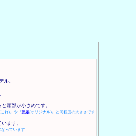
デル。
。
っと頭部が小さめです。
艦これ)』や『
孫娘
(オリジナル)』と同程度の大きさです
ています。
になっています