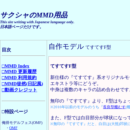
サクシャのMMD用品
This site writing with Japanese language only.
日本語ページだけです。
自作モデル
てすてすF型
目次
□MMD Index
てすてすF型
□MMD 更新履歴
新仕様の『てすてす』系オリジナルモ
□MMD 利用規約
エキストラ等にどうぞ。
□MMD徒然(日記風)
中身は複数のキャラの詰め合わせです
□動画クレジット
無印の『てすてす』より、F型はちょ
※2016年以前のモデルのうち『
長良型艦むす
(
□特設ページ
また、F型では白目部分が球状になっ
俺得モデルフェス(OMF)
※無印の『てすてす』だと、白目は(大抵)凹状
・
OMF