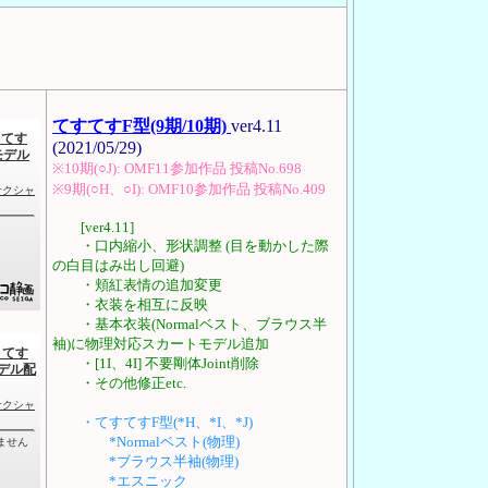
てすてすF型(9期/10期)
ver4.11
(2021/05/29)
※10期(○J): OMF11参加作品 投稿No.698
※9期(○H、○I): OMF10参加作品 投稿No.409
[ver4.11]
・口内縮小、形状調整 (目を動かした際
の白目はみ出し回避)
・頬紅表情の追加変更
・衣装を相互に反映
・基本衣装(Normalベスト、ブラウス半
袖)に物理対応スカートモデル追加
・[1I、4I] 不要剛体Joint削除
・その他修正etc.
・てすてすF型(*H、*I、*J)
*Normalベスト(物理)
*ブラウス半袖(物理)
*エスニック