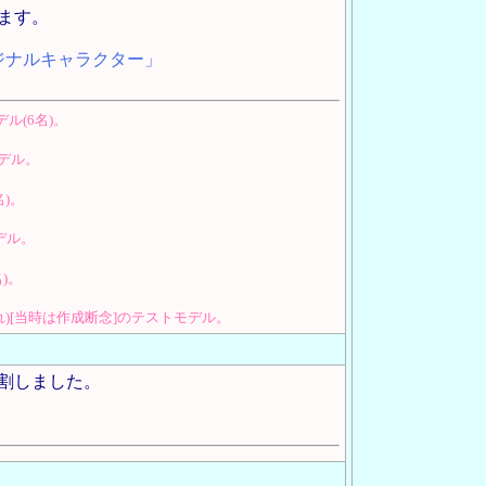
ます。
ジナルキャラクター」
ル(6名)。
モデル。
)。
デル。
)。
れ)[当時は作成断念]のテストモデル。
割しました。