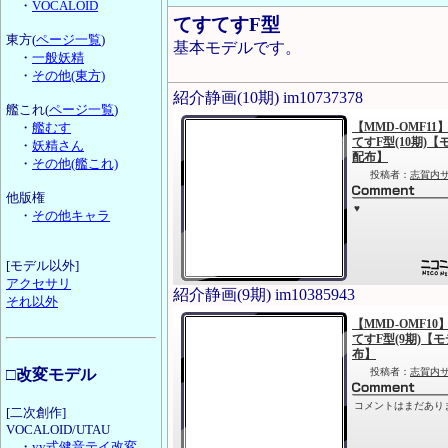
・
VOCALOID
てすてすF型
東方(
ページ一覧
)
基本モデルです。
・
一般妖精
・
その他(東方)
紹介静画(10期) im10737378
艦これ(
ページ一覧
)
・
艦むす
・
妖精さん
・
その他(艦これ)
他版権
・
その他キャラ
[モデル以外]
アクセサリ
紹介静画(9期) im10385943
それ以外
□改変モデル
[二次創作]
VOCALOID/UTAU
・
yy式健音テイ改変