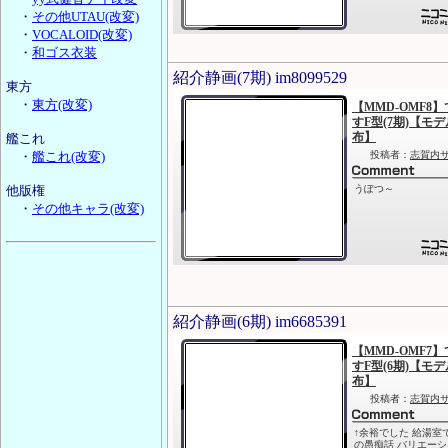
・
その他UTAU(改変)
・
VOCALOID(改変)
・
和ゴス衣装
紹介静画(7期) im8099529
東方
・
東方(改変)
艦これ
・
艦これ(改変)
他版権
・
その他キャラ(改変)
紹介静画(6期) im6685391