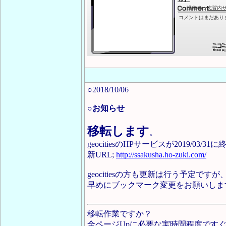
○2018/10/06
○お知らせ
移転します
。
geocitiesのHPサービスが2019/03
新URL;
http://ssakusha.ho-zuki.com/
geocitiesの方も更新は行う予定
早めにブックマーク変更をお願いしま
移転作業ですか？
全ページUpに必要な実時間程度ですぐ