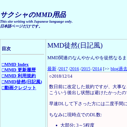
サクシャのMMD用品
This site writing with Japanese language only.
日本語ページだけです。
MMD徒然(日記風)
目次
MMD関連のなんやかんやを徒然なる
□MMD Index
最新
/
2017
/
2016
/
2015
/
2014
[>>
blog過
□MMD 更新履歴
□MMD 利用規約
○2018/12/14
□MMD徒然(日記風)
数日前に改定した規約ですが、大事なこと
□動画クレジット
こういう後出し状態は避けたかったの
早速DLして下さった方には二度手間
ちなみに現時点でのDL数:
大部分; 3～5程度