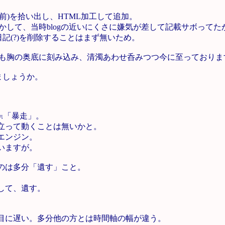
2以前)を拾い出し、HTML加工して追加。
かして、当時blogの近いにくさに嫌気が差して記載サボってたか?
記(?)を削除することはまず無いため。
も胸の奥底に刻み込み、清濁あわせ呑みつつ今に至っておりま
ましょうか。
≒「暴走」。
表立って動くことは無いかと。
エンジン。
いますが。
るのは多分「遺す」こと。
して、遺す。
。
鱈目に遅い。多分他の方とは時間軸の幅が違う。