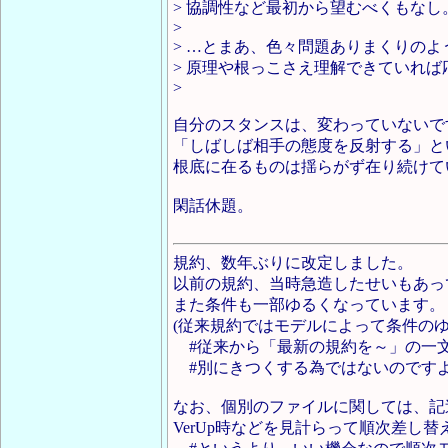
> 協調性など最初から望むべくもなし
>
> …とまあ、色々問題ありまくりの
> 原理や根っこさえ理解できていれ
>
自分のスタンスは、変わっていないで
「しばしば相手の態度を反射する」と
根底に在るものは揺らがず在り続けて
閑話休題。
規約、数年ぶりに改定しました。
以前の規約、当時急造したせいもあっ
また条件も一部ゆるくなっています。
(従来規約ではモデルによって条件の
#従来から「最新の規約を～」の一
#別にきつくする為ではないのです
なお、個別のファイルに関しては、記
VerUp時などを見計らって順次差し替