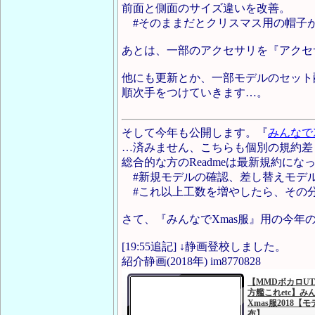
前面と側面のサイズ違いを改善。
#そのままだとクリスマス用の帽子が
あとは、一部のアクセサリを『アクセ
他にも更新とか、一部モデルのセット
順次手をつけていきます…。
そして今年も公開します。『
みんなでX
…済みません、こちらも個別の規約差
総合的な方のReadmeは最新規約に
#新規モデルの確認、差し替えモデル
#これ以上工数を増やしたら、その
さて、『みんなでXmas服』用の今年
[19:55追記] ↓静画登校しました。
紹介静画(2018年) im8770828