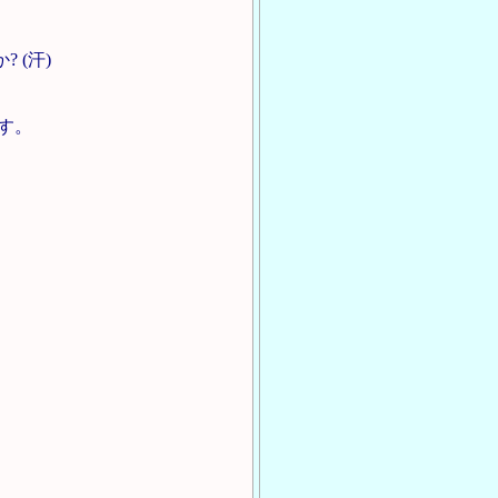
 (汗)
す。