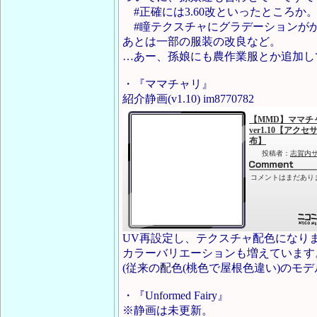
#正確には3.60改といったところか
#瞳テクスチャにグラデーションが
あとは一部の服装の改良など。
…あー、孫娘にも農作業服とか追加し
・『ママチャリ』
紹介静画(v1.10) im8770782
UV再設定し、テクスチャ配色になり
カラーバリエーションも増えています
(従来の配色(桃色で屋根色違い)のモ
・『Unformed Fairy』
※静画は未更新。