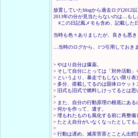
放置していたblogから過去ログ(201
2013年の分が見当たらないのは…もし
#この日記風メモも含め、記載した日
当時も色々ありましたが、良きも悪き
…当時のログから、1つ引用しておき
> やはり自分は爆薬。
> そして自分にとっては「対外活動」
> というより、暴走でもしない限り
> 多分、搭載してるのは固体ロケット
> 旧式も旧式で燃料しけってるとは思
>
> また、自分の行動原理の根底にあ
> 何かを作って、遺す。
> 埋もれたものも風化する前に再整備
> たとえ自分がいなくなったとしても
>
> 行動は遅め。滅茶苦茶とことん出