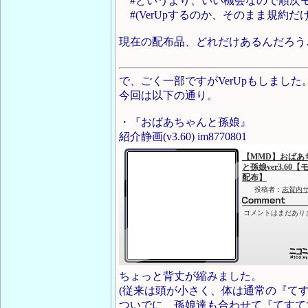
#というより、いい機会なので順次
#(VerUpするのか、そのまま規約だ
現在の配布品、どれだけあるんだろう…
で、ごく一部ですがVerUpもしました
今回は以下の通り。
・『おばあちゃんと孫娘』
紹介静画(v3.60) im8770801
ちょっと背丈が縮みました。
(従来は頭が小さく、体は通常の『て
ついでに、孫娘達も合わせて『てすてす